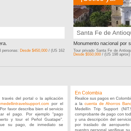
Santa Fe de Antioq
era.
Monumento nacional por su
 4 personas:
Desde $450,000
/ (US 162
Tour privado Santa Fe de Antioqu
Desde $550,000
/ (US 198 aprox)
En Colombia
través del portal o la aplicación
Realice sus pagos en Colombi
medellintravelsupport.com
por el
a la
cuenta de Ahorros Ban
Por favor describa bien el servicio
Medellín Trip Support (NIT.
zar el pago. Por ejemplo "pago
comprobante de pago con todo
uerto y tour el Peñol Guatape".
y una descripción del servic
ique su pago, de inmediato se
por traslado de aeropuert
nuestro personal verifique s