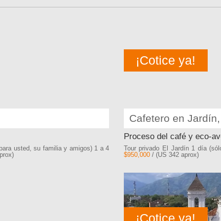
¡Cotice ya!
Cafetero en Jardín,
Proceso del café y eco-av
para usted, su familia y amigos) 1 a 4
Tour privado El Jardín 1 día (só
prox)
$950,000
/ (US 342 aprox)
¡Cotice ya!