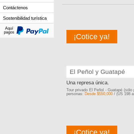
Contáctenos
Sostenibilidad turística
Aquí
pagos
¡Cotice ya!
El Peñol y Guatapé
Una represa única.
Tour privado El Peñol - Guatapé (sólo 
personas:
Desde $550,000
/ (US 198 a
¡Cotice ya!