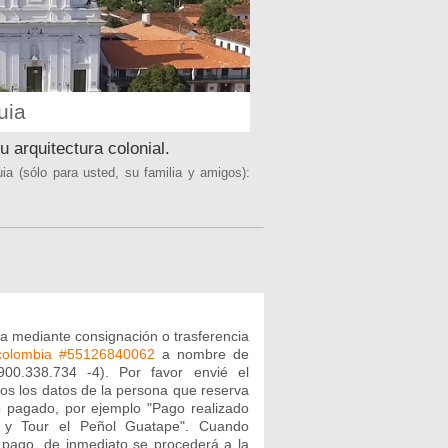
uia
 arquitectura colonial.
ia (sólo para usted, su familia y amigos):
a mediante consignación o trasferencia
colombia #55126840062
a nombre de
900.338.734 -4). Por favor envié el
s los datos de la persona que reserva
io pagado, por ejemplo "Pago realizado
o y Tour el Peñol Guatape". Cuando
u pago, de inmediato se procederá a la